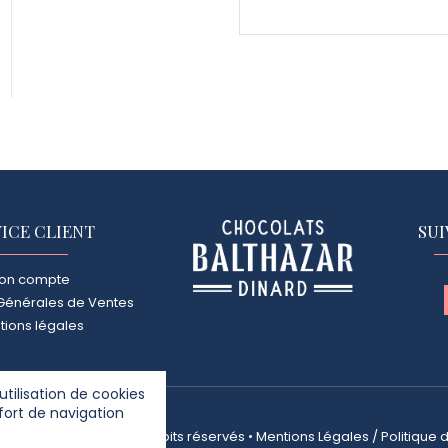
ICE CLIENT
SU
on compte
Générales de Ventes
tions légales
utilisation de cookies
fort de navigation
TS BALTHAZAR
• Tous droits réservés •
Mentions Légales
/
Politique 