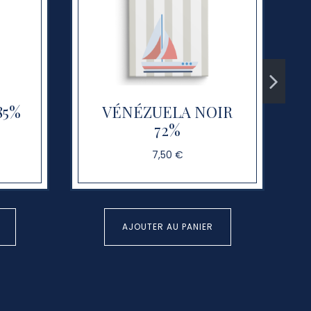
85%
VÉNÉZUELA NOIR
72%
7,50 €
AJOUTER AU PANIER